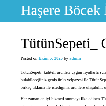
Skip
Haşere Böcek 
to
content
TütünSepeti_ G
Posted on
Ekim 5, 2025
by
admin
TütünSepeti, kaliteli ürünleri uygun fiyatlarla su
bulabileceğiniz geniş ürün yelpazesi ile TütünSep
birkaç tıklama ile istediğiniz ürünlere ulaşabilir, 
Her zaman en iyi hizmeti sunmayı ilke edinen Tütü