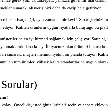
enize gerek yok; TütünSepeti, yalnızca güvenilir markaların ür
ekler sunarak, alışverişinizi daha da cazip hale getiriyor.
 bir ihtiyaç değil, aynı zamanda bir keyif. Siparişlerinizi hı
 ediyor. Kaliteli ürünlerin uygun fiyatlarla buluştuğu bu plat
şterilerine en iyi hizmeti sağlamak için çalışıyor. Satın al, s
 yapmak artık daha kolay. İhtiyacınız olan ürünleri hızlıca bul
atları sunarak, müşteri memnuniyetini ön planda tutuyor. Kalit
a sunulan tüm ürünler, yüksek kalite standartlarına uygun olara
 Sorular)
irim?
kolay! Öncelikle, istediğiniz ürünleri seçin ve sepete ekleyi