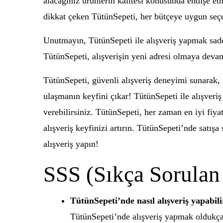
alacağınız ürünlerin kalitesi konusunda endişe etm
dikkat çeken TütünSepeti, her bütçeye uygun seçen
Unutmayın, TütünSepeti ile alışveriş yapmak sadece
TütünSepeti, alışverişin yeni adresi olmaya devam
TütünSepeti, güvenli alışveriş deneyimi sunarak, mü
ulaşmanın keyfini çıkar! TütünSepeti ile alışveriş
verebilirsiniz. TütünSepeti, her zaman en iyi fiy
alışveriş keyfinizi artırın. TütünSepeti’nde satış
alışveriş yapın!
SSS (Sıkça Sorulan
TütünSepeti’nde nasıl alışveriş yapabil
TütünSepeti’nde alışveriş yapmak oldukça 