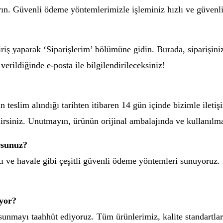
yın. Güvenli ödeme yöntemlerimizle işleminiz hızlı ve güvenli 
giriş yaparak ‘Siparişlerim’ bölümüne gidin. Burada, siparişin
 verildiğinde e-posta ile bilgilendirileceksiniz!
n teslim alındığı tarihten itibaren 14 gün içinde bizimle ileti
ilirsiniz. Unutmayın, ürünün orijinal ambalajında ve kullanıl
rsunuz?
tı ve havale gibi çeşitli güvenli ödeme yöntemleri sunuyoruz. 
iyor?
r sunmayı taahhüt ediyoruz. Tüm ürünlerimiz, kalite standartl