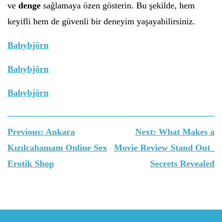
ve
denge
sağlamaya özen gösterin. Bu şekilde, hem
keyifli hem de güvenli bir deneyim yaşayabilirsiniz.
Babybjörn
Babybjörn
Babybjörn
Yazı
Previous:
Ankara
Next:
What Makes a
gezinmesi
Kızılcahamam Online Sex
Movie Review Stand Out_
Erotik Shop
Secrets Revealed