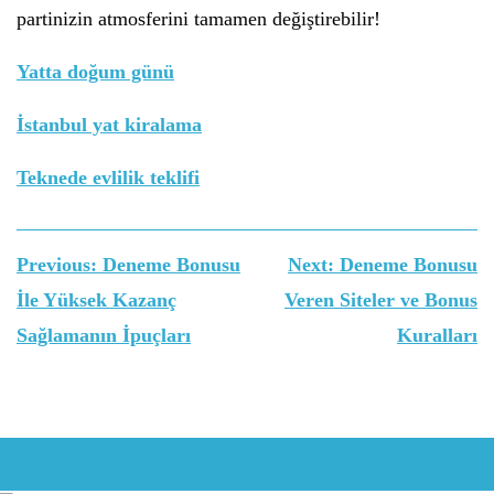
partinizin atmosferini tamamen değiştirebilir!
Yatta doğum günü
İstanbul yat kiralama
Teknede evlilik teklifi
Yazı
Previous:
Deneme Bonusu
Next:
Deneme Bonusu
gezinmesi
İle Yüksek Kazanç
Veren Siteler ve Bonus
Sağlamanın İpuçları
Kuralları