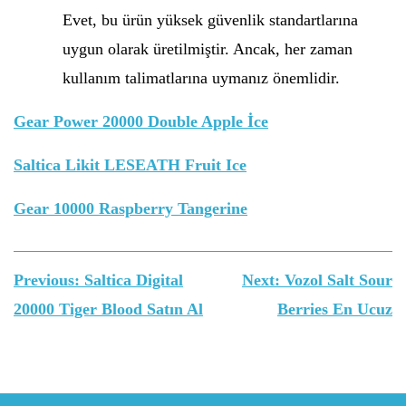
Evet, bu ürün yüksek güvenlik standartlarına
uygun olarak üretilmiştir. Ancak, her zaman
kullanım talimatlarına uymanız önemlidir.
Gear Power 20000 Double Apple İce
Saltica Likit LESEATH Fruit Ice
Gear 10000 Raspberry Tangerine
Yazı
Previous:
Saltica Digital
Next:
Vozol Salt Sour
gezinmesi
20000 Tiger Blood Satın Al
Berries En Ucuz