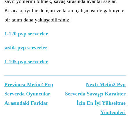
zayıf yönlerini bilmek, savaş sırasında avantaj sağlar.
Kısacası, iyi bir iletişim ve takım çalışması ile galibiyete
bir adım daha yaklaşabilirsiniz!
1-120 pvp serverler
wslik pvp serverler
1-105 pvp serverler
Yazı
Previous:
Metin2 Pvp
Next:
Metin2 Pvp
gezinmesi
Serverda Oyuncular
Serverda Savaşçı Karakter
Arasındaki Farklar
İçin En İyi Yükseltme
Yöntemleri