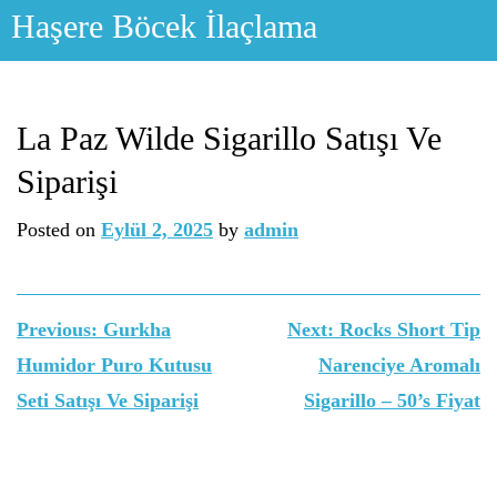
Skip
Haşere Böcek İlaçlama
to
content
La Paz Wilde Sigarillo Satışı Ve
Siparişi
Posted on
Eylül 2, 2025
by
admin
Yazı
Previous:
Gurkha
Next:
Rocks Short Tip
gezinmesi
Humidor Puro Kutusu
Narenciye Aromalı
Seti Satışı Ve Siparişi
Sigarillo – 50’s Fiyat