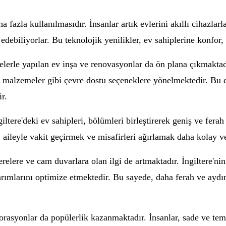
ha fazla kullanılmasıdır. İnsanlar artık evlerini akıllı cihazlarl
edebiliyorlar. Bu teknolojik yenilikler, ev sahiplerine konfor,
elerle yapılan ev inşa ve renovasyonlar da ön plana çıkmaktadır
üş malzemeler gibi çevre dostu seçeneklere yönelmektedir. Bu
r.
giltere'deki ev sahipleri, bölümleri birleştirerek geniş ve fera
ileyle vakit geçirmek ve misafirleri ağırlamak daha kolay ve 
relere ve cam duvarlara olan ilgi de artmaktadır. İngiltere'ni
arımlarını optimize etmektedir. Bu sayede, daha ferah ve aydın
rasyonlar da popülerlik kazanmaktadır. İnsanlar, sade ve temi