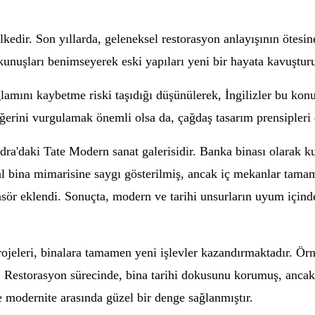
 ülkedir. Son yıllarda, geleneksel restorasyon anlayışının ötesi
kunuşları benimseyerek eski yapıları yeni bir hayata kavuşturu
lamını kaybetme riski taşıdığı düşünülerek, İngilizler bu konu
değerini vurgulamak önemli olsa da, çağdaş tasarım prensipleri
dra'daki Tate Modern sanat galerisidir. Banka binası olarak k
inal bina mimarisine saygı gösterilmiş, ancak iç mekanlar tam
sör eklendi. Sonuçta, modern ve tarihi unsurların uyum içinde
rojeleri, binalara tamamen yeni işlevler kazandırmaktadır. Örn
r. Restorasyon sürecinde, bina tarihi dokusunu korumuş, anc
le modernite arasında güzel bir denge sağlanmıştır.