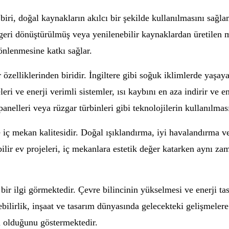
 biri, doğal kaynakların akılcı bir şekilde kullanılmasını sağ
 geri dönüştürülmüş veya yenilenebilir kaynaklardan üretilen m
nlenmesine katkı sağlar.
r özelliklerinden biridir. İngiltere gibi soğuk iklimlerde yaşaya
ri ve enerji verimli sistemler, ısı kaybını en aza indirir ve en
anelleri veya rüzgar türbinleri gibi teknolojilerin kullanılmas
e iç mekan kalitesidir. Doğal ışıklandırma, iyi havalandırma ve
bilir ev projeleri, iç mekanlara estetik değer katarken aynı z
an bir ilgi görmektedir. Çevre bilincinin yükselmesi ve enerji 
ebilirlik, inşaat ve tasarım dünyasında gelecekteki gelişmeler
li olduğunu göstermektedir.