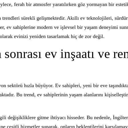
Böylece, ferah bir atmosfer yaratılırken göz yormayan bir estet
trendleri sürekli gelişmektedir. Akıllı ev teknolojileri, sürdür
ler, ev sahiplerine modern ve işlevsel bir yaşam deneyimi sun
 olarak evinizi yeniden tasarlamak hiç de zor değil.
a sonrası ev inşaatı ve r
syon sektörü hızla büyüyor. Ev sahipleri, yeni bir eve taşındı
ktadır. Bu trend, ev sahiplerinin yaşam alanlarını kişiselleşt
gili değişikliklere gitme ihtiyacı hisseder. Bu nedenle, İngilt
rine çeşitli hizmetler sunarak, onların beklentilerini karşılama