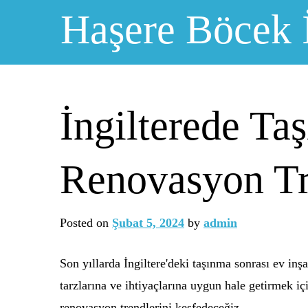
Skip
Haşere Böcek 
to
content
İngilterede Ta
Renovasyon Tr
Posted on
Şubat 5, 2024
by
admin
Son yıllarda İngiltere'deki taşınma sonrası ev inş
tarzlarına ve ihtiyaçlarına uygun hale getirmek i
renovasyon trendlerini keşfedeceğiz.