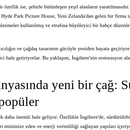
r özellik ise, şehirle bütünleşen yeşil alanların yaratılmasıdı
i Hyde Park Picture House, Yeni Zelanda'dan gelen bir firma ta
malzemeler kullanılmış ve etrafına büyüleyici bir bahçe düzenl
ratıcılığın ve çağdaş tasarımın gücüyle yeniden hayata geçiri
ekici hale getiriyorlar. Bu yaklaşım, İngiltere'nin restorasyon a
ünyasında yeni bir çağ: S
 popüler
k daha önemli hale geliyor. Özellikle İngiltere'de, sürdürülebi
i minimize eden ve enerji verimliliği sağlayan yapıları içeriy