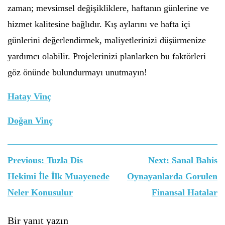
zaman; mevsimsel değişikliklere, haftanın günlerine ve
hizmet kalitesine bağlıdır. Kış aylarını ve hafta içi
günlerini değerlendirmek, maliyetlerinizi düşürmenize
yardımcı olabilir. Projelerinizi planlarken bu faktörleri
göz önünde bulundurmayı unutmayın!
Hatay Vinç
Doğan Vinç
Yazı
Previous:
Tuzla Dis
Next:
Sanal Bahis
gezinmesi
Hekimi İle İlk Muayenede
Oynayanlarda Gorulen
Neler Konusulur
Finansal Hatalar
Bir yanıt yazın