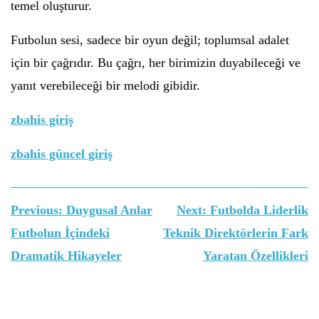
temel oluşturur.
Futbolun sesi, sadece bir oyun değil; toplumsal adalet
için bir çağrıdır. Bu çağrı, her birimizin duyabileceği ve
yanıt verebileceği bir melodi gibidir.
zbahis giriş
zbahis güncel giriş
Yazı
Previous:
Duygusal Anlar
Next:
Futbolda Liderlik
gezinmesi
Futbolun İçindeki
Teknik Direktörlerin Fark
Dramatik Hikayeler
Yaratan Özellikleri