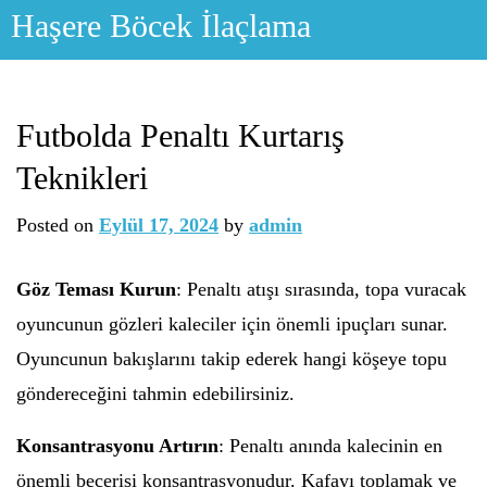
Skip
Haşere Böcek İlaçlama
to
content
Futbolda Penaltı Kurtarış
Teknikleri
Posted on
Eylül 17, 2024
by
admin
Göz Teması Kurun
: Penaltı atışı sırasında, topa vuracak
oyuncunun gözleri kaleciler için önemli ipuçları sunar.
Oyuncunun bakışlarını takip ederek hangi köşeye topu
göndereceğini tahmin edebilirsiniz.
Konsantrasyonu Artırın
: Penaltı anında kalecinin en
önemli becerisi konsantrasyonudur. Kafayı toplamak ve