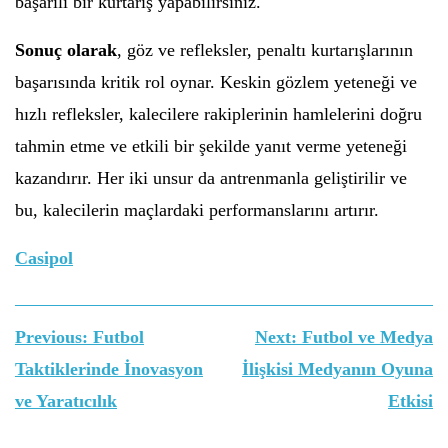
başarılı bir kurtarış yapabilirsiniz.
Sonuç olarak
, göz ve refleksler, penaltı kurtarışlarının
başarısında kritik rol oynar. Keskin gözlem yeteneği ve
hızlı refleksler, kalecilere rakiplerinin hamlelerini doğru
tahmin etme ve etkili bir şekilde yanıt verme yeteneği
kazandırır. Her iki unsur da antrenmanla geliştirilir ve
bu, kalecilerin maçlardaki performanslarını artırır.
Casipol
Yazı
Previous:
Futbol
Next:
Futbol ve Medya
gezinmesi
Taktiklerinde İnovasyon
İlişkisi Medyanın Oyuna
ve Yaratıcılık
Etkisi