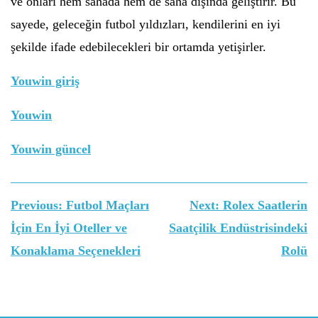
ve onları hem sahada hem de saha dışında geliştirir. Bu
sayede, geleceğin futbol yıldızları, kendilerini en iyi
şekilde ifade edebilecekleri bir ortamda yetişirler.
Youwin giriş
Youwin
Youwin güncel
Yazı
Previous:
Futbol Maçları
Next:
Rolex Saatlerin
gezinmesi
İçin En İyi Oteller ve
Saatçilik Endüstrisindeki
Konaklama Seçenekleri
Rolü