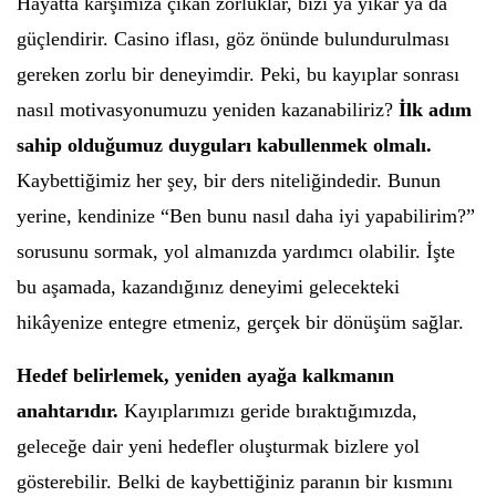
Hayatta karşımıza çıkan zorluklar, bizi ya yıkar ya da
güçlendirir. Casino iflası, göz önünde bulundurulması
gereken zorlu bir deneyimdir. Peki, bu kayıplar sonrası
nasıl motivasyonumuzu yeniden kazanabiliriz?
İlk adım
sahip olduğumuz duyguları kabullenmek olmalı.
Kaybettiğimiz her şey, bir ders niteliğindedir. Bunun
yerine, kendinize “Ben bunu nasıl daha iyi yapabilirim?”
sorusunu sormak, yol almanızda yardımcı olabilir. İşte
bu aşamada, kazandığınız deneyimi gelecekteki
hikâyenize entegre etmeniz, gerçek bir dönüşüm sağlar.
Hedef belirlemek, yeniden ayağa kalkmanın
anahtarıdır.
Kayıplarımızı geride bıraktığımızda,
geleceğe dair yeni hedefler oluşturmak bizlere yol
gösterebilir. Belki de kaybettiğiniz paranın bir kısmını