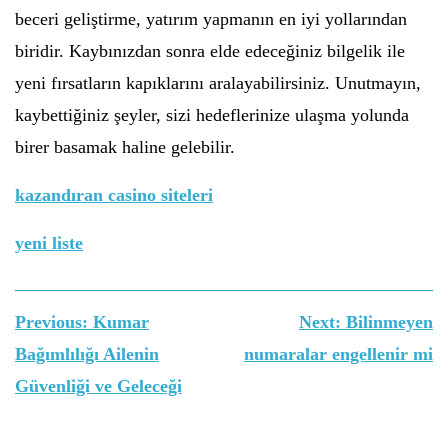
beceri geliştirme, yatırım yapmanın en iyi yollarından
biridir. Kaybınızdan sonra elde edeceğiniz bilgelik ile
yeni fırsatların kapıklarını aralayabilirsiniz. Unutmayın,
kaybettiğiniz şeyler, sizi hedeflerinize ulaşma yolunda
birer basamak haline gelebilir.
kazandıran casino siteleri
yeni liste
Yazı
Previous:
Kumar
Next:
Bilinmeyen
gezinmesi
Bağımlılığı Ailenin
numaralar engellenir mi
Güvenliği ve Geleceği