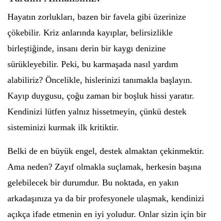
Hayatın zorlukları, bazen bir favela gibi üzerinize
çökebilir. Kriz anlarında kayıplar, belirsizlikle
birleştiğinde, insanı derin bir kaygı denizine
sürükleyebilir. Peki, bu karmaşada nasıl yardım
alabiliriz? Öncelikle, hislerinizi tanımakla başlayın.
Kayıp duygusu, çoğu zaman bir boşluk hissi yaratır.
Kendinizi lütfen yalnız hissetmeyin, çünkü destek
sisteminizi kurmak ilk kritiktir.
Belki de en büyük engel, destek almaktan çekinmektir.
Ama neden? Zayıf olmakla suçlamak, herkesin başına
gelebilecek bir durumdur. Bu noktada, en yakın
arkadaşınıza ya da bir profesyonele ulaşmak, kendinizi
açıkça ifade etmenin en iyi yoludur. Onlar sizin için bir