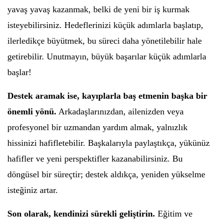
yavaş yavaş kazanmak, belki de yeni bir iş kurmak
isteyebilirsiniz. Hedeflerinizi küçük adımlarla başlatıp,
ilerledikçe büyütmek, bu süreci daha yönetilebilir hale
getirebilir. Unutmayın, büyük başarılar küçük adımlarla
başlar!
Destek aramak ise, kayıplarla baş etmenin başka bir
önemli yönü.
Arkadaşlarınızdan, ailenizden veya
profesyonel bir uzmandan yardım almak, yalnızlık
hissinizi hafifletebilir. Başkalarıyla paylaştıkça, yükünüz
hafifler ve yeni perspektifler kazanabilirsiniz. Bu
döngüsel bir süreçtir; destek aldıkça, yeniden yükselme
isteğiniz artar.
Son olarak, kendinizi sürekli geliştirin.
Eğitim ve