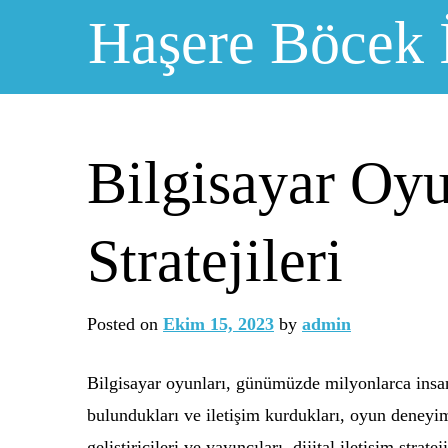
Skip
Haşere Böcek 
to
content
Bilgisayar Oyun
Stratejileri
Posted on
Ekim 15, 2023
by
admin
Bilgisayar oyunları, günümüzde milyonlarca insan
bulundukları ve iletişim kurdukları, oyun deneyim
geliştiricileri ve yayıncıları, dijital iletişim st