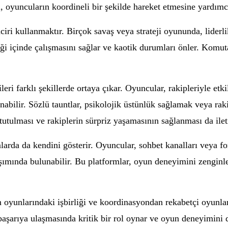
ri, oyuncuların koordineli bir şekilde hareket etmesine yardımc
inciri kullanmaktır. Birçok savaş veya strateji oyununda, lider
liği içinde çalışmasını sağlar ve kaotik durumları önler. Komut
leri farklı şekillerde ortaya çıkar. Oyuncular, rakipleriyle et
anabilir. Sözlü tauntlar, psikolojik üstünlük sağlamak veya rak
 tutulması ve rakiplerin sürpriz yaşamasının sağlanması da ilet
rmlarda da kendini gösterir. Oyuncular, sohbet kanalları veya f
paylaşımında bulunabilir. Bu platformlar, oyun deneyimini zengi
kım oyunlarındaki işbirliği ve koordinasyondan rekabetçi oyunla
n başarıya ulaşmasında kritik bir rol oynar ve oyun deneyimini 