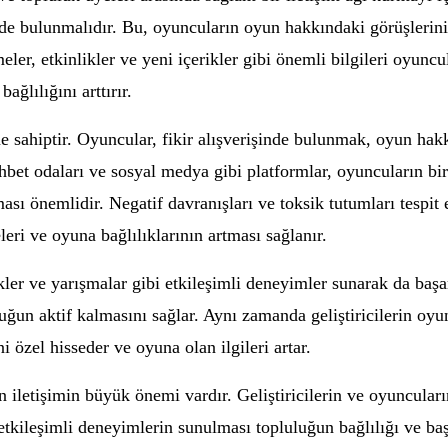
mde bulunmalıdır. Bu, oyuncuların oyun hakkındaki görüşlerini
meler, etkinlikler ve yeni içerikler gibi önemli bilgileri oyun
ğlılığını arttırır.
me sahiptir. Oyuncular, fikir alışverişinde bulunmak, oyun ha
sohbet odaları ve sosyal medya gibi platformlar, oyuncuların bi
sı önemlidir. Negatif davranışları ve toksik tutumları tespit 
eri ve oyuna bağlılıklarının artması sağlanır.
kler ve yarışmalar gibi etkileşimli deneyimler sunarak da başa
uğun aktif kalmasını sağlar. Aynı zamanda geliştiricilerin oyu
i özel hisseder ve oyuna olan ilgileri artar.
çin iletişimin büyük önemi vardır. Geliştiricilerin ve oyuncular
kileşimli deneyimlerin sunulması topluluğun bağlılığı ve başarıs