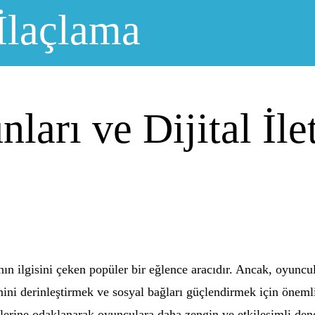
İlaçlama
ları ve Dijital İle
ın ilgisini çeken popüler bir eğlence aracıdır. Ancak, oyuncu
ini derinleştirmek ve sosyal bağları güçlendirmek için önemli
ratejilerine odaklanarak oyunculara daha zengin ve etkileşimli de