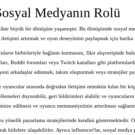
osyal Medyanın Rolü
rlikte büyük bir dönüşüm yaşamıştır. Bu dönüşümde sosyal me
iletişimi artırmak ve oyun deneyimini paylaşmak için harika b
arın birbirleriyle bağlantı kurmasını, fikir alışverişinde bu
rı, Reddit forumları veya Twitch kanalları gibi platformlarda 
 yeni arkadaşlar edinmek, takım oluşturmak veya stratejiler p
e oyuncular arasında doğrudan iletişimi mümkün kılan bir kö
llemeleri duyurabilir, geri bildirimleri alabilir ve oyuncuları
ptimize edilmesi ve oyuncu memnuniyetinin artırılması sağlanır
a yönelik pazarlama stratejilerinde kendini göstermektedir. O
k kitlelere ulaşabilirler. Ayrıca influencer'lar, sosyal medya