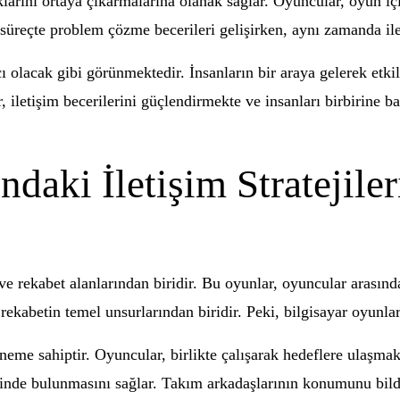
klarını ortaya çıkarmalarına olanak sağlar. Oyuncular, oyun içi
Bu süreçte problem çözme becerileri gelişirken, aynı zamanda i
racı olacak gibi görünmektedir. İnsanların bir araya gelerek e
ar, iletişim becerilerini güçlendirmekte ve insanları birbirine 
daki İletişim Stratejiler
rekabet alanlarından biridir. Bu oyunlar, oyuncular arasında il
rekabetin temel unsurlarından biridir. Peki, bilgisayar oyunların
eme sahiptir. Oyuncular, birlikte çalışarak hedeflere ulaşmak iç
erişinde bulunmasını sağlar. Takım arkadaşlarının konumunu bi