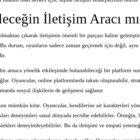
leceğin İletişim Aracı m
aktan çıkarak iletişimin önemli bir parçası haline gelmiştir. İn
r. Bu durum, oyunların sadece zaman geçirmek için değil, ayn
ir.
k bir amaca yönelik etkileşimde bulunabileceği bir platform su
ğlar. Oyuncular, online platformlarda takım oluşturabilir, stratej
amanda sosyal ilişkilerin de gelişmesi sağlanır.
sını mümkün kılar. Oyuncular, kendilerine ait karakterleri yön
rı deneyimleri sanal dünyada tecrübe edebilirler. Örneğin, b
lekleri deneyimleyebilirler. Bu da iletişimi ve empati yeteneğin