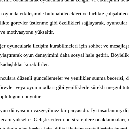
ların oyunda etkileşimde bulunabilecekleri ve birlikte çalışabil
likte görevler üstlenme gibi özellikleri sağlayarak, oyuncular 
 ve motivasyonu yükseltir.
iğer oyuncularla iletişim kurabilmeleri için sohbet ve mesajla
ylaştırarak oyun deneyimini daha sosyal hale getirir. Böylelikle
kadaşlıklar kurabilirler.
nculara düzenli güncellemeler ve yenilikler sunma becerisi, dij
görevler veya oyun modları gibi yeniliklerle sürekli meşgul tut
opluluğunu büyütür.
, oyun dünyasının vazgeçilmez bir parçasıdır. İyi tasarlanmış diji
eyecanı yükseltir. Geliştiricilerin bu stratejilere odaklanmaları
utkulu olan herkes için, dijital iletişim stratejilerinin önemi