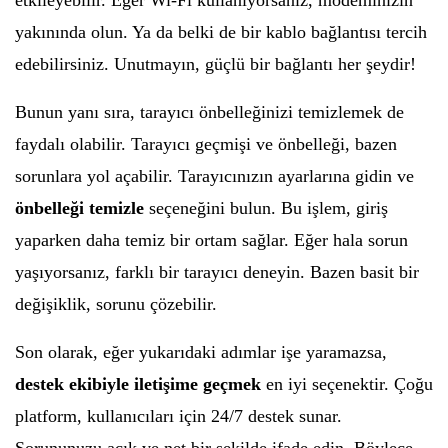
etkileyebilir. Eğer Wi-Fi kullanıyorsanız, modeminizin
yakınında olun. Ya da belki de bir kablo bağlantısı tercih
edebilirsiniz. Unutmayın, güçlü bir bağlantı her şeydir!
Bunun yanı sıra, tarayıcı önbelleğinizi temizlemek de
faydalı olabilir. Tarayıcı geçmişi ve önbelleği, bazen
sorunlara yol açabilir. Tarayıcınızın ayarlarına gidin ve
önbelleği temizle
seçeneğini bulun. Bu işlem, giriş
yaparken daha temiz bir ortam sağlar. Eğer hala sorun
yaşıyorsanız, farklı bir tarayıcı deneyin. Bazen basit bir
değişiklik, sorunu çözebilir.
Son olarak, eğer yukarıdaki adımlar işe yaramazsa,
destek ekibiyle iletişime geçmek
en iyi seçenektir. Çoğu
platform, kullanıcıları için 24/7 destek sunar.