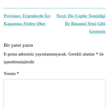
Yazı
Previous:
Ergenlerde İce
Next:
Dis Cephe Temizligi
gezinmesi
Kapanma Neden Olur
İle Binanizi Yeni Gibi
Gosterin
Bir yanıt yazın
E-posta adresiniz yayınlanmayacak.
Gerekli alanlar
*
ile
işaretlenmişlerdir
Yorum
*